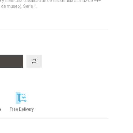
 tiene una clasificación de resistencia a la luz de +++
 de museo). Serie 1.
n
Free Delivery