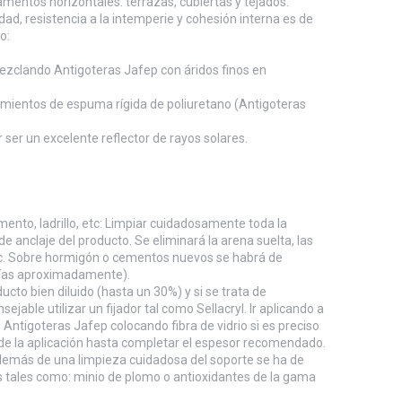
entos horizontales: terrazas, cubiertas y tejados.
dad, resistencia a la intemperie y cohesión interna es de
o:
ezclando Antigoteras Jafep con áridos finos en
lamientos de espuma rígida de poliuretano (Antigoteras
 ser un excelente reflector de rayos solares.
mento, ladrillo, etc: Limpiar cuidadosamente toda la
e anclaje del producto. Se eliminará la arena suelta, las
c. Sobre hormigón o cementos nuevos se habrá de
 días aproximadamente).
ucto bien diluido (hasta un 30%) y si se trata de
ejable utilizar un fijador tal como Sellacryl. Ir aplicando a
Antigoteras Jafep colocando fibra de vidrio si es preciso
s de la aplicación hasta completar el espesor recomendado.
 Además de una limpieza cuidadosa del soporte se ha de
 tales como: minio de plomo o antioxidantes de la gama