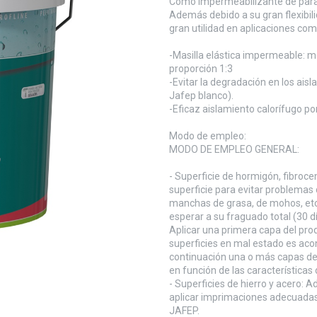
Como impermeabilizante de param
Además debido a su gran flexibili
gran utilidad en aplicaciones com
-Masilla elástica impermeable: m
proporción 1:3
-Evitar la degradación en los ais
Jafep blanco).
-Eficaz aislamiento calorífugo por
Modo de empleo:
MODO DE EMPLEO GENERAL:
- Superficie de hormigón, fibroce
superficie para evitar problemas d
manchas de grasa, de mohos, et
esperar a su fraguado total (30
Aplicar una primera capa del prod
superficies en mal estado es acons
continuación una o más capas de 
en función de las característica
- Superficies de hierro y acero:
aplicar imprimaciones adecuadas
JAFEP.