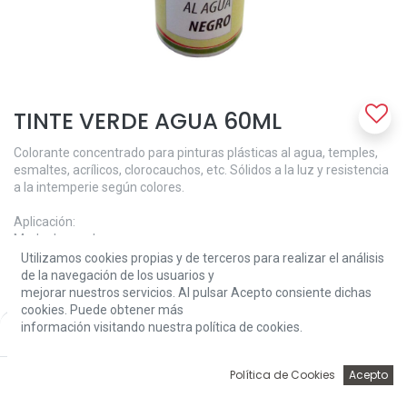
TINTE VERDE AGUA 60ML
Colorante concentrado para pinturas plásticas al agua, temples,
esmaltes, acrílicos, clorocauchos, etc. Sólidos a la luz y resistencia
a la intemperie según colores.
Aplicación:
Modo de empleo:
Homogeneizar el producto mediante simple agitación, a
Utilizamos cookies propias y de terceros para realizar el análisis
continuación incorporar lentamente a la pintura y agitar mediante
de la navegación de los usuarios y
medios mecánicos o remover, según se indiquen en las
mejorar nuestros servicios. Al pulsar Acepto consiente dichas
características técnicas de la pintura.
cookies. Puede obtener más
En grandes cantidades de producto, añadir el colorante primero a
información visitando nuestra política de cookies.
Price:
Add to Cart
3,39
€
una pequeña proporción de pintura y después verter el resto.
Cantidad máxima recomendada 5%.
0
Política de Cookies
Acepto
Inicio
Búsqueda
Wishlist
Account
Características técnicas: