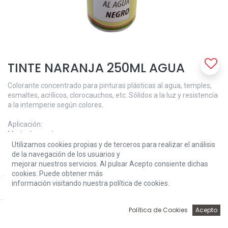
TINTE NARANJA 250ML AGUA
Colorante concentrado para pinturas plásticas al agua, temples,
esmaltes, acrílicos, clorocauchos, etc. Sólidos a la luz y resistencia
a la intemperie según colores.
Aplicación:
Modo de empleo:
Homogeneizar el producto mediante simple agitación, a
Utilizamos cookies propias y de terceros para realizar el análisis
continuación incorporar lentamente a la pintura y agitar mediante
de la navegación de los usuarios y
medios mecánicos o remover, según se indiquen en las
mejorar nuestros servicios. Al pulsar Acepto consiente dichas
características técnicas de la pintura.
cookies. Puede obtener más
En grandes cantidades de producto, añadir el colorante primero a
información visitando nuestra política de cookies.
Price:
Add to Cart
10,05
€
una pequeña proporción de pintura y después verter el resto.
Cantidad máxima recomendada 5%.
0
Política de Cookies
Acepto
Inicio
Búsqueda
Wishlist
Account
Características técnicas: