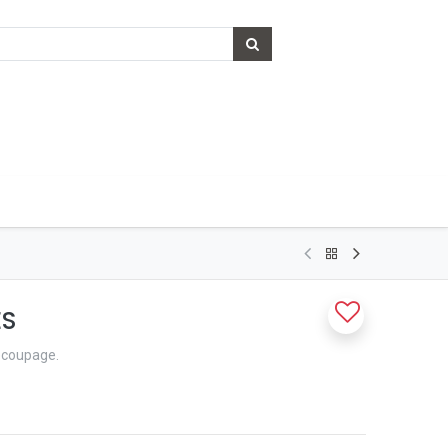
ES
decoupage.