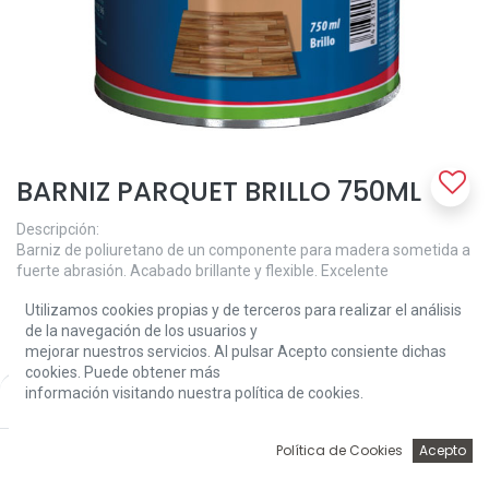
BARNIZ PARQUET BRILLO 750ML
Descripción:
Barniz de poliuretano de un componente para madera sometida a
fuerte abrasión. Acabado brillante y flexible. Excelente
brochabilidad y buena nivelación.
Utilizamos cookies propias y de terceros para realizar el análisis
de la navegación de los usuarios y
Aplicación:
mejorar nuestros servicios. Al pulsar Acepto consiente dichas
Barnizado de madera interior sometida a abrasión
cookies. Puede obtener más
constantemente, como el parqué, suelos de corcho, escaleras,
información visitando nuestra política de cookies.
Price:
barandas, panelas de techos, etc.
Add to Cart
28,08
€
Modo de empleo:
0
Política de Cookies
Acepto
- MADERA NUEVA: Lijar a fondo, limpiar y aplicar una primera
Inicio
Búsqueda
Wishlist
Account
mano muy diluida. Se puede llegar a una dilución de una parte de