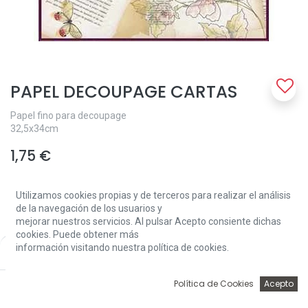
PAPEL DECOUPAGE CARTAS
Papel fino para decoupage
32,5x34cm
1,75
€
Utilizamos cookies propias y de terceros para realizar el análisis
de la navegación de los usuarios y
mejorar nuestros servicios. Al pulsar Acepto consiente dichas
cookies. Puede obtener más
información visitando nuestra política de cookies.
Price:
Add to Cart
Add to Cart
1,75
€
0
Política de Cookies
Acepto
Inicio
Búsqueda
Wishlist
Account
Solo 1 Unidades disponibles.