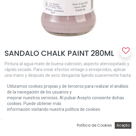
SANDALO CHALK PAINT 280ML
Pintura al agua mate de buena cubrición, aspecto aterciopelado y
rápido secado. Para crear efectos vintage o envejecidos, aplicar
una mano y después de seco desgastar lijando suavemente hasta
llegar a las antiguas capas de pintura o madera, y crear el efecto
Utilizamos cookies propias y de terceros para realizar el análisis
deseado. Puedes conseguir el mismo efecto aplicando varias
de la navegación de los usuarios y
manos de distinto color. Para ﬁnalizar proteger con cera Chalk
mejorar nuestros servicios. Al pulsar Acepto consiente dichas
Paint.
cookies. Puede obtener más
7,62
€
información visitando nuestra política de cookies.
Price:
Add to Cart
7,62
€
0
Política de Cookies
Acepto
Inicio
Búsqueda
Wishlist
Account