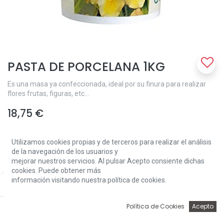
PASTA DE PORCELANA 1KG
Es una masa ya confeccionada, ideal por su finura para realizar
flores frutas, figuras, etc...
18,75
€
Utilizamos cookies propias y de terceros para realizar el análisis
de la navegación de los usuarios y
mejorar nuestros servicios. Al pulsar Acepto consiente dichas
cookies. Puede obtener más
información visitando nuestra política de cookies.
Price:
Add to Cart
Add to Cart
18,75
€
0
Política de Cookies
Acepto
Inicio
Búsqueda
Wishlist
Account
Solo 1 Unidades disponibles.