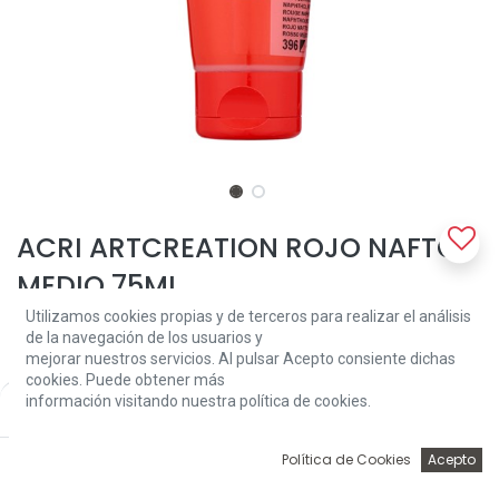
ACRI ARTCREATION ROJO NAFTOL
MEDIO 75ML
Utilizamos cookies propias y de terceros para realizar el análisis
Un acrílico de calidad fiable a base del 100% de resina de acrilato.
de la navegación de los usuarios y
La pintura es pastosa, cuando está seca tiene un brillo sedoso y se
mejorar nuestros servicios. Al pulsar Acepto consiente dichas
puede sobrepintar casi de inmediato.
cookies. Puede obtener más
información visitando nuestra política de cookies.
Price:
3,96
€
Add to Cart
3,96
€
0
Política de Cookies
Acepto
Inicio
Búsqueda
Wishlist
Account