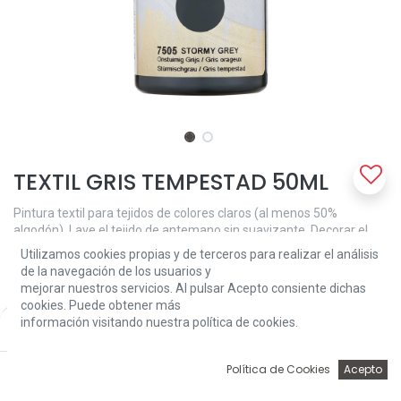
TEXTIL GRIS TEMPESTAD 50ML
Pintura textil para tejidos de colores claros (al menos 50%
algodón). Lave el tejido de antemano sin suavizante. Decorar el
tejido con una esponja o cepillo suave y después de secar durante
Utilizamos cookies propias y de terceros para realizar el análisis
30 minutos fijarlo planchando (en ajuste de algodón) con una hoja
de la navegación de los usuarios y
de papel encerado entre la pieza de trabajo y la tabla de planchar.
mejorar nuestros servicios. Al pulsar Acepto consiente dichas
Lavable a 40 ° C y apta para secadora después de la fijación.
cookies. Puede obtener más
información visitando nuestra política de cookies.
Price:
Add to Cart
3,81
€
3,81
€
0
Política de Cookies
Acepto
Inicio
Búsqueda
Wishlist
Account