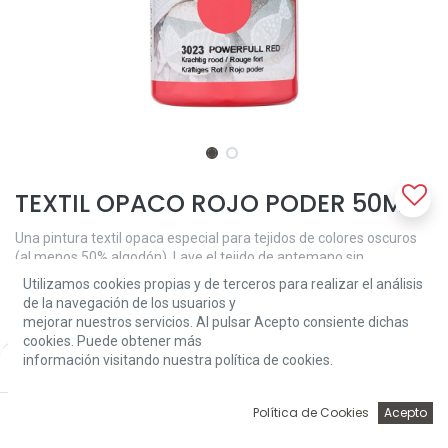
TEXTIL OPACO ROJO PODER 50ML
Una pintura textil opaca especial para tejidos de colores oscuros
(al menos 50% algodón). Lave el tejido de antemano sin
suavizante. Decorar el tejido con una esponja o cepillo suave y
Utilizamos cookies propias y de terceros para realizar el análisis
después de secar durante 30 minutos fijarlo planchando (en
de la navegación de los usuarios y
ajuste de algodón) con una hoja de papel encerado entre la pieza
mejorar nuestros servicios. Al pulsar Acepto consiente dichas
de trabajo y la tabla de planchar. Lavable a 40 ° C y apta para
cookies. Puede obtener más
secadora después de la fijación.
información visitando nuestra política de cookies.
Price:
Add to Cart
3,81
€
3,81
€
0
Política de Cookies
Acepto
Inicio
Búsqueda
Wishlist
Account