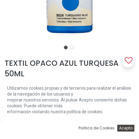
TEXTIL OPACO AZUL TURQUESA
50ML
Una pintura textil opaca especial para tejidos de colores oscuros
Utilizamos cookies propias y de terceros para realizar el análisis
(al menos 50% algodón). Lave el tejido de antemano sin
de la navegación de los usuarios y
suavizante. Decorar el tejido con una esponja o cepillo suave y
mejorar nuestros servicios. Al pulsar Acepto consiente dichas
después de secar durante 30 minutos fijarlo planchando (en
cookies. Puede obtener más
ajuste de algodón) con una hoja de papel encerado entre la pieza
información visitando nuestra política de cookies.
Price:
Add to Cart
de trabajo y la tabla de planchar. Lavable a 40 ° C y apta para
3,81
€
secadora después de la fijación.
0
Política de Cookies
Acepto
3,81
€
Inicio
Búsqueda
Wishlist
Account