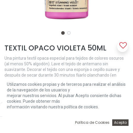
TEXTIL OPACO VIOLETA 50ML
Una pintura textil opaca especial para tejidos de colores oscuros
(al menos 50% algodón). Lave el tejido de antemano sin
suavizante. Decorar el tejido con una esponja o cepillo suave y
después de secar durante 30 minutos fijarlo planchando (en
ajuste de algodón) con una hoja de papel encerado entre la pieza
Utilizamos cookies propias y de terceros para realizar el análisis
de trabajo y la tabla de planchar. Lavable a 40 ° C y apta para
de la navegación de los usuarios y
secadora después de la fijación.
mejorar nuestros servicios. Al pulsar Acepto consiente dichas
cookies. Puede obtener más
3,81
€
información visitando nuestra política de cookies.
Price:
Add to Cart
3,81
€
0
Política de Cookies
Acepto
Inicio
Búsqueda
Wishlist
Account