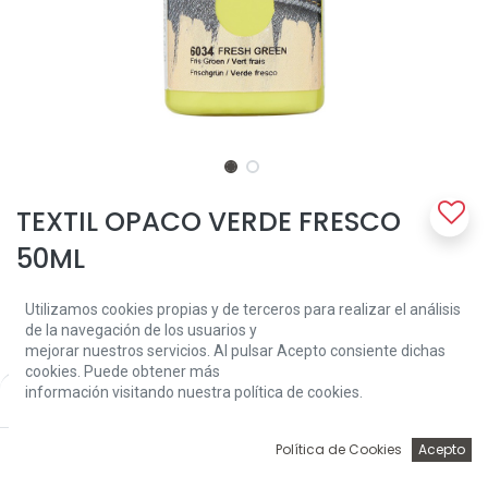
TEXTIL OPACO VERDE FRESCO
50ML
Una pintura textil opaca especial para tejidos de colores oscuros
Utilizamos cookies propias y de terceros para realizar el análisis
(al menos 50% algodón). Lave el tejido de antemano sin
de la navegación de los usuarios y
suavizante. Decorar el tejido con una esponja o cepillo suave y
mejorar nuestros servicios. Al pulsar Acepto consiente dichas
después de secar durante 30 minutos fijarlo planchando (en
cookies. Puede obtener más
ajuste de algodón) con una hoja de papel encerado entre la pieza
información visitando nuestra política de cookies.
Price:
Add to Cart
de trabajo y la tabla de planchar. Lavable a 40 ° C y apta para
3,81
€
secadora después de la fijación.
0
Política de Cookies
Acepto
3,81
€
Inicio
Búsqueda
Wishlist
Account