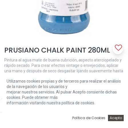
PRUSIANO CHALK PAINT 280ML
Pintura al agua mate de buena cubrición, aspecto aterciopelado y
rápido secado. Para crear efectos vintage o envejecidos, aplicar
una mano y después de seco desgastar lijando suavemente hasta
llegar a las antiguas capas de pintura o madera, y crear el efecto
Utilizamos cookies propias y de terceros para realizar el análisis
deseado. Puedes conseguir el mismo efecto aplicando varias
de la navegación de los usuarios y
manos de distinto color. Para ﬁnalizar proteger con cera Chalk
mejorar nuestros servicios. Al pulsar Acepto consiente dichas
Paint.
cookies. Puede obtener más
7,62
€
información visitando nuestra política de cookies.
Price:
Add to Cart
7,62
€
0
Política de Cookies
Acepto
Inicio
Búsqueda
Wishlist
Account