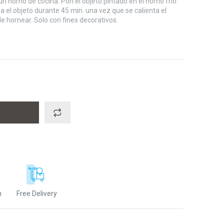
 un horno de cocina. Pon el objeto pintado en el horno frío.
ea el objeto durante 45 min. una vez que se calienta el
 hornear. Solo con fines decorativos.
n
Free Delivery