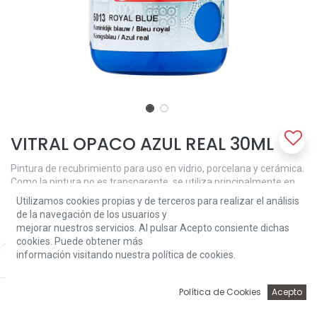
VITRAL OPACO AZUL REAL 30ML
Pintura de recubrimiento para uso en vidrio, porcelana y cerámica.
Como la pintura no es transparente, se utiliza principalmente en
porcelana y cerámica. Pero también en el vidrio, las áreas opacas
Utilizamos cookies propias y de terceros para realizar el análisis
pueden crear efectos extraordinarios. Asegúrese de que la
de la navegación de los usuarios y
superficie esté limpia, seca y sin grasa. Aplique la pintura con una
mejorar nuestros servicios. Al pulsar Acepto consiente dichas
esponja o un pincel plano, o use palos para crear los puntos.
cookies. Puede obtener más
Limpiar con agua tibia. Deje secar la pintura durante 30 minutos y
información visitando nuestra política de cookies.
Price:
Add to Cart
luego fije el trabajo en un horno de cocina. Pon el objeto pintado en
3,81
€
el horno frío. Calentar el horno a 160 ° C. Hornea el objeto durante
0
45 min. una vez que se calienta el horno. Lavable a mano después
Política de Cookies
Acepto
de hornear. Solo con fines decorativos.
Inicio
Búsqueda
Wishlist
Account