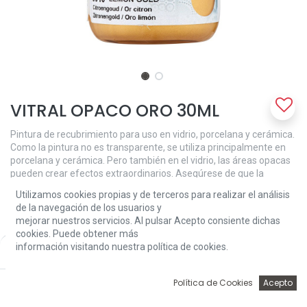
VITRAL OPACO ORO 30ML
Pintura de recubrimiento para uso en vidrio, porcelana y cerámica.
Como la pintura no es transparente, se utiliza principalmente en
porcelana y cerámica. Pero también en el vidrio, las áreas opacas
pueden crear efectos extraordinarios. Asegúrese de que la
superficie esté limpia, seca y sin grasa. Aplique la pintura con una
Utilizamos cookies propias y de terceros para realizar el análisis
esponja o un pincel plano, o use palos para crear los puntos.
de la navegación de los usuarios y
Limpiar con agua tibia. Deje secar la pintura durante 30 minutos y
mejorar nuestros servicios. Al pulsar Acepto consiente dichas
luego fije el trabajo en un horno de cocina. Pon el objeto pintado en
cookies. Puede obtener más
el horno frío. Calentar el horno a 160 ° C. Hornea el objeto durante
información visitando nuestra política de cookies.
Price:
Add to Cart
45 min. una vez que se calienta el horno. Lavable a mano después
3,81
€
de hornear. Solo con fines decorativos.
0
Política de Cookies
Acepto
3,81
€
Inicio
Búsqueda
Wishlist
Account