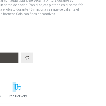
ar con agua tibia. Deje secar la pintura durante 30
 un horno de cocina. Pon el objeto pintado en el horno frío.
ea el objeto durante 45 min. una vez que se calienta el
 hornear. Solo con fines decorativos.
n
Free Delivery