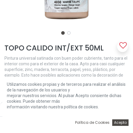
TOPO CALIDO INT/EXT 50ML
Pintura universal satinada con buen poder cubriente, tanto para el
interior como para el exterior de la casa. Apto para casi cualquier
superficie; zinc, madera, terracota, papel, yeso, plástico, por
ejemplo. Esto hace posibles aplicaciones como la decoración de
casas para pájaros y macetas. Asegúrese de que la superficie
Utilizamos cookies propias y de terceros para realizar el análisis
esté limpia, seca y sin grasa. Tiempo de secado: 30 min.
de la navegación de los usuarios y
Resistente al agua y exposición al aire libre solo después de 24
mejorar nuestros servicios. Al pulsar Acepto consiente dichas
horas de secado.
cookies. Puede obtener más
información visitando nuestra política de cookies.
Price:
3,81
€
Add to Cart
3,81
€
0
Política de Cookies
Acepto
Inicio
Búsqueda
Wishlist
Account