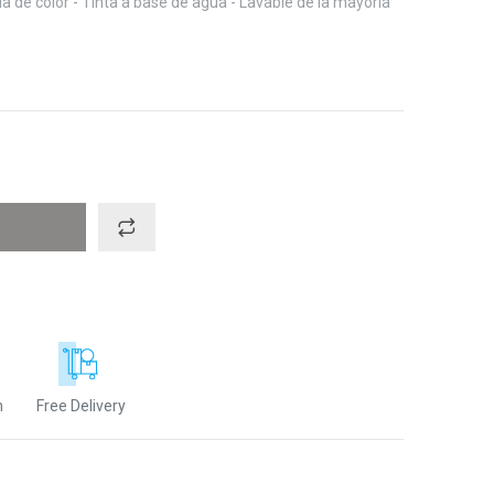
da de color - Tinta a base de agua - Lavable de la mayoría
n
Free Delivery