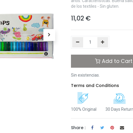
años. Características: Buena sali
de los textiles - Sin gluten.
11,02
€
Add to Cart
Sin existencias.
Terms and Conditions
100% Original
30 Days Retur
Share :