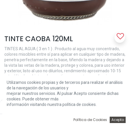
TINTE CAOBA 120ML
TINTES AL AGUA ( 3 en 1 ) . Producto al agua muy concentrado,
colores miscibles entre sí para aplicar en cualquier tipo de madera,
penetra perfectamente en la base, tiñendo la madera y dejando a
la vista las vetas de la madera, protege y colorea, para uso interior
y exterior, listo al uso no diluirlos, rendimiento aproximado 10-15
mts. / litro los objeto a decorar tiene que estar muy limpios.
Utilizamos cookies propias y de terceros para realizar el análisis
MODO DE EMPLEO: Con un pincel o brocha aplicamos a la
de la navegación de los usuarios y
superﬁcie a decorar. Siempre debemos ﬁjar el tinte con el tapa
mejorar nuestros servicios. Al pulsar Acepto consiente dichas
poros, una vez dado el tapa poros se pasa la lija (esta operación
cookies. Puede obtener más
hay que realizarla varias veces).
información visitando nuestra política de cookies.
Price:
Add to Cart
4,63
€
4,63
€
0
Política de Cookies
Acepto
Inicio
Búsqueda
Wishlist
Account