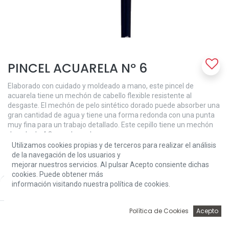
PINCEL ACUARELA Nº 6
Elaborado con cuidado y moldeado a mano, este pincel de
acuarela tiene un mechón de cabello flexible resistente al
desgaste. El mechón de pelo sintético dorado puede absorber una
gran cantidad de agua y tiene una forma redonda con una punta
muy fina para un trabajo detallado. Este cepillo tiene un mechón
de pelo de 4,3 mm de ancho.
Utilizamos cookies propias y de terceros para realizar el análisis
3,60
€
de la navegación de los usuarios y
mejorar nuestros servicios. Al pulsar Acepto consiente dichas
cookies. Puede obtener más
información visitando nuestra política de cookies.
Price:
Add to Cart
3,60
€
0
Política de Cookies
Acepto
Inicio
Búsqueda
Wishlist
Account
Add to Cart