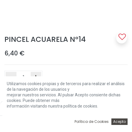
PINCEL ACUARELA Nº14
6,40
€
Utilizamos cookies propias y de terceros para realizar el análisis
de la navegación de los usuarios y
Add to Cart
mejorar nuestros servicios. Al pulsar Acepto consiente dichas
cookies. Puede obtener más
información visitando nuestra política de cookies.
Price:
Add to Cart
6,40
€
Solo 11 Unidades disponibles.
0
Política de Cookies
Acepto
Terms and Conditions
Inicio
Búsqueda
Wishlist
Account