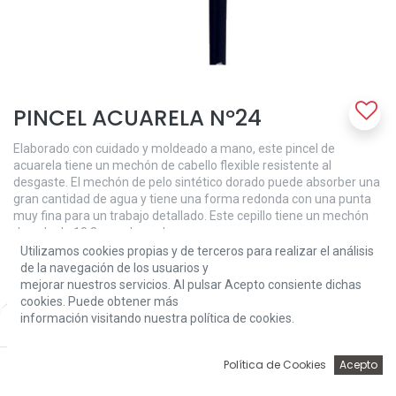
PINCEL ACUARELA Nº24
Elaborado con cuidado y moldeado a mano, este pincel de
acuarela tiene un mechón de cabello flexible resistente al
desgaste. El mechón de pelo sintético dorado puede absorber una
gran cantidad de agua y tiene una forma redonda con una punta
muy fina para un trabajo detallado. Este cepillo tiene un mechón
de pelo de 13,3 mm de ancho.
Utilizamos cookies propias y de terceros para realizar el análisis
15,00
€
de la navegación de los usuarios y
mejorar nuestros servicios. Al pulsar Acepto consiente dichas
cookies. Puede obtener más
información visitando nuestra política de cookies.
Price:
Add to Cart
15,00
€
0
Política de Cookies
Acepto
Inicio
Búsqueda
Wishlist
Account
Add to Cart