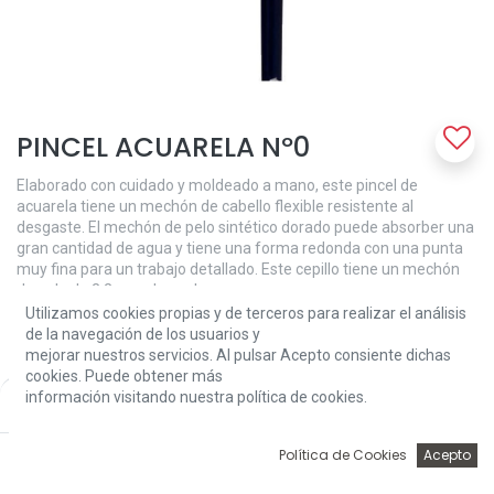
PINCEL ACUARELA Nº0
Elaborado con cuidado y moldeado a mano, este pincel de
acuarela tiene un mechón de cabello flexible resistente al
desgaste. El mechón de pelo sintético dorado puede absorber una
gran cantidad de agua y tiene una forma redonda con una punta
muy fina para un trabajo detallado. Este cepillo tiene un mechón
de pelo de 2,2 mm de ancho
Utilizamos cookies propias y de terceros para realizar el análisis
2,50
€
de la navegación de los usuarios y
mejorar nuestros servicios. Al pulsar Acepto consiente dichas
cookies. Puede obtener más
información visitando nuestra política de cookies.
Price:
Add to Cart
2,50
€
0
Política de Cookies
Acepto
Inicio
Búsqueda
Wishlist
Account
Add to Cart