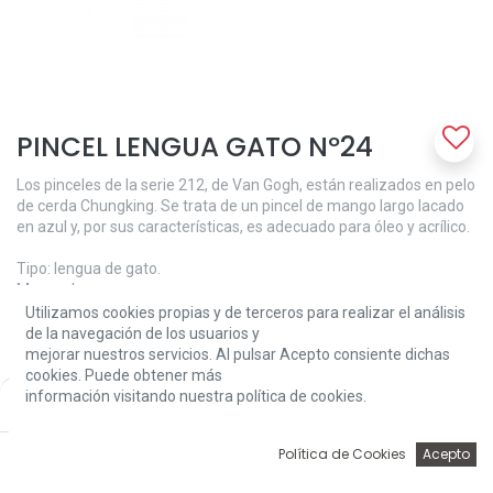
PINCEL LENGUA GATO Nº24
Los pinceles de la serie 212, de Van Gogh, están realizados en pelo
de cerda Chungking. Se trata de un pincel de mango largo lacado
en azul y, por sus características, es adecuado para óleo y acrílico.
Tipo: lengua de gato.
Mango: largo.
Número: 24.
Utilizamos cookies propias y de terceros para realizar el análisis
de la navegación de los usuarios y
15,00
€
mejorar nuestros servicios. Al pulsar Acepto consiente dichas
cookies. Puede obtener más
información visitando nuestra política de cookies.
Price:
Add to Cart
15,00
€
0
Política de Cookies
Acepto
Inicio
Búsqueda
Wishlist
Account