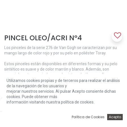
PINCEL OLEO/ACRI Nº4
Los pinceles de la serie 276 de Van Gogh se caracterizan por su
mango largo de color rojo y por su pelo en poliéster Toray.
Estos pinceles están disponibles en diferentes formas y su pelo
sintético es suave y de color marrón y blanco. Además, son
especialmente apropiados para la pintura de óleo y acrílico.
Utilizamos cookies propias y de terceros para realizar el análisis
Forma: redondo.
de la navegación de los usuarios y
Mango: largo.
mejorar nuestros servicios. Al pulsar Acepto consiente dichas
Número: 04.
cookies. Puede obtener más
información visitando nuestra política de cookies.
Price:
Add to Cart
3,55
€
3,55
€
0
Política de Cookies
Acepto
Inicio
Búsqueda
Wishlist
Account