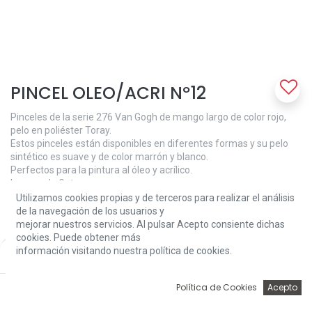
PINCEL OLEO/ACRI Nº12
Pinceles de la serie 276 Van Gogh de mango largo de color rojo,
pelo en poliéster Toray.
Estos pinceles están disponibles en diferentes formas y su pelo
sintético es suave y de color marrón y blanco.
Perfectos para la pintura al óleo y acrílico.
Lengua de Gato
Utilizamos cookies propias y de terceros para realizar el análisis
de la navegación de los usuarios y
5,70
€
mejorar nuestros servicios. Al pulsar Acepto consiente dichas
cookies. Puede obtener más
información visitando nuestra política de cookies.
Price:
Add to Cart
5,70
€
0
Política de Cookies
Acepto
Inicio
Búsqueda
Wishlist
Account