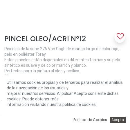
PINCEL OLEO/ACRI Nº12
Pinceles de la serie 276 Van Gogh de mango largo de color rojo,
pelo en poliéster Toray.
Estos pinceles están disponibles en diferentes formas y su pelo
sintético es suave y de color marrón y blanco.
Perfectos para la pintura al óleo y acrílico.
Plano
Utilizamos cookies propias y de terceros para realizar el análisis
5,90
€
de la navegación de los usuarios y
mejorar nuestros servicios. Al pulsar Acepto consiente dichas
cookies. Puede obtener más
información visitando nuestra política de cookies.
Price:
Add to Cart
5,90
€
0
Política de Cookies
Acepto
Inicio
Búsqueda
Wishlist
Account
Add to Cart