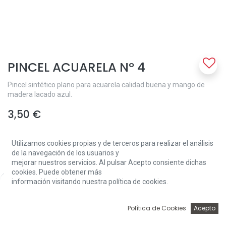
PINCEL ACUARELA Nº 4
Pincel sintético plano para acuarela calidad buena y mango de
madera lacado azul.
3,50
€
Utilizamos cookies propias y de terceros para realizar el análisis
de la navegación de los usuarios y
mejorar nuestros servicios. Al pulsar Acepto consiente dichas
cookies. Puede obtener más
información visitando nuestra política de cookies.
Price:
Add to Cart
Add to Cart
3,50
€
0
Política de Cookies
Acepto
Inicio
Búsqueda
Wishlist
Account
Solo 10 Unidades disponibles.