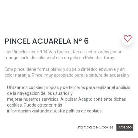
PINCEL ACUARELA Nº 6
Los Pinceles serie 194 Van Gogh están caracterizados por un
mango corto de color azul con un pelo en Poliester Toray.
Este pincel tiene forma plano, y su pelo sintetico es suave y en
color naranja. Pincel muy apropiado para la pintura de acuarela y
tempera.
Utilizamos cookies propias y de terceros para realizar el análisis
Pincel plano Toray Van Gogh
de la navegación de los usuarios y
Pincel Serie 194.
mejorar nuestros servicios. Al pulsar Acepto consiente dichas
Numero 06.
cookies. Puede obtener más
Pincel en mango corto en color azul.
información visitando nuestra política de cookies.
Price:
Add to Cart
3,60
€
Aplicacion: Pinceles para pintar Acuarela, Tempera, Gouache, ...
0
3,60
€
Política de Cookies
Acepto
Inicio
Búsqueda
Wishlist
Account