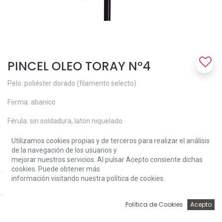
PINCEL OLEO TORAY Nº4
Pelo: poliéster dorado (filamento selecto)
Forma: abanico
Férula: sin soldadura, latón niquelado
Mango: largo, lacado en azul oscuro, longitud: 280 - 305 mm
Utilizamos cookies propias y de terceros para realizar el análisis
de la navegación de los usuarios y
Características: • Pelo de gran flexibilidad y resistente al desgaste
mejorar nuestros servicios. Al pulsar Acepto consiente dichas
cookies. Puede obtener más
• Apto para pinturas fluidas y pastosas
información visitando nuestra política de cookies.
Price:
Add to Cart
3,60
€
• Para realizar transiciones cromáticas uniformes
0
Política de Cookies
Acepto
3,60
€
Inicio
Búsqueda
Wishlist
Account