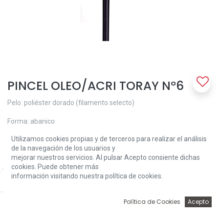
PINCEL OLEO/ACRI TORAY Nº6
Pelo: poliéster dorado (filamento selecto)
Forma: abanico
Utilizamos cookies propias y de terceros para realizar el análisis
Férula: sin soldadura, latón niquelado
de la navegación de los usuarios y
mejorar nuestros servicios. Al pulsar Acepto consiente dichas
Mango: largo, lacado en azul oscuro, longitud: 280 - 305 mm
cookies. Puede obtener más
información visitando nuestra política de cookies.
Price:
Características: • Pelo de gran flexibilidad y resistente al desgaste
Add to Cart
3,80
€
• Apto para pinturas fluidas y pastosas
0
Política de Cookies
Acepto
Inicio
Búsqueda
Wishlist
Account
• Para realizar transiciones cromáticas uniformes