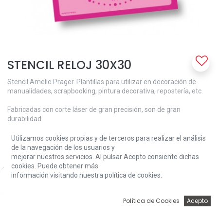
STENCIL RELOJ 30X30
Stencil Amelie Prager. Plantillas para utilizar en decoración de
manualidades, scrapbooking, pintura decorativa, repostería, etc.
Fabricadas con corte láser de gran precisión, son de gran
durabilidad.
Medida: 30x30 cm
Utilizamos cookies propias y de terceros para realizar el análisis
de la navegación de los usuarios y
11,48
€
mejorar nuestros servicios. Al pulsar Acepto consiente dichas
cookies. Puede obtener más
información visitando nuestra política de cookies.
Price:
Add to Cart
11,48
€
0
Política de Cookies
Acepto
Inicio
Búsqueda
Wishlist
Account