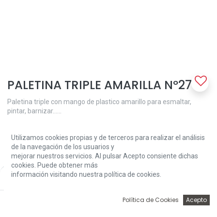
PALETINA TRIPLE AMARILLA Nº27
Paletina triple con mango de plastico amarillo para esmaltar,
pintar, barnizar......
8,30
€
Utilizamos cookies propias y de terceros para realizar el análisis
de la navegación de los usuarios y
mejorar nuestros servicios. Al pulsar Acepto consiente dichas
cookies. Puede obtener más
información visitando nuestra política de cookies.
Price:
Add to Cart
8,30
€
0
Add to Cart
Política de Cookies
Acepto
Inicio
Búsqueda
Wishlist
Account