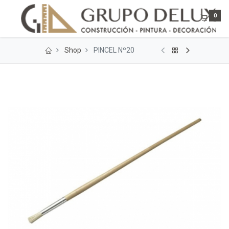
0
Shop
PINCEL Nº20