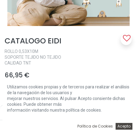
CATALOGO EIDI
ROLLO 0,53X10M
SOPORTE TEJIDO NO TEJIDO
CALIDAD TNT
66,95
€
Utilizamos cookies propias y de terceros para realizar el análisis
de la navegación de los usuarios y
CATALOGO EIDI
mejorar nuestros servicios. Al pulsar Acepto consiente dichas
4400
cookies. Puede obtener más
información visitando nuestra política de cookies.
Price:
Add to Cart
4401
66,95
€
4402
0
Política de Cookies
Acepto
4405
Inicio
Búsqueda
Wishlist
Account