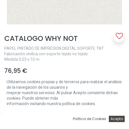
CATALOGO WHY NOT
PAPEL PINTADO DE IMPRESION DIGITAL SOPORTE TNT
Fabricación vinílica con soporte tejido no tejido.
Medida 0,53 x 10 m.
76,95
€
Utilizamos cookies propias y de terceros para realizar el análisis
de la navegación de los usuarios y
WHY NOT
mejorar nuestros servicios. Al pulsar Acepto consiente dichas
SY27500
cookies. Puede obtener más
información visitando nuestra política de cookies.
Price:
Add to Cart
SY27501
76,95
€
SY27502
0
Política de Cookies
Acepto
SY27503
Inicio
Búsqueda
Wishlist
Account