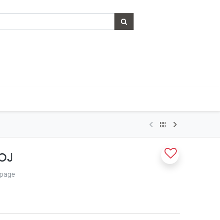
LOJ
upage