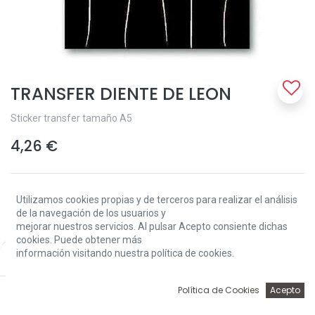
TRANSFER DIENTE DE LEON
Sticker transfer tamaño A5
4,26
€
Utilizamos cookies propias y de terceros para realizar el análisis
de la navegación de los usuarios y
mejorar nuestros servicios. Al pulsar Acepto consiente dichas
cookies. Puede obtener más
Add to Cart
información visitando nuestra política de cookies.
Price:
Add to Cart
4,26
€
0
Política de Cookies
Acepto
Sin existencias.
Inicio
Búsqueda
Wishlist
Account