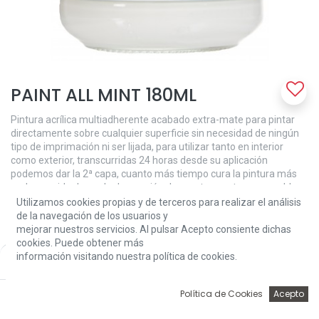
PAINT ALL MINT 180ML
Pintura acrílica multiadherente acabado extra-mate para pintar
directamente sobre cualquier superficie sin necesidad de ningún
tipo de imprimación ni ser lijada, para utilizar tanto en interior
como exterior, transcurridas 24 horas desde su aplicación
podemos dar la 2ª capa, cuanto más tiempo cura la pintura más
endurece, ideal para la decoración de puertas ventanas, muebles
ya que ofrece una mayor resistencia a los golpes y arañazos.
Utilizamos cookies propias y de terceros para realizar el análisis
de la navegación de los usuarios y
MODO DE EMPLEO: Agitar hasta perfecta homogeneización.
mejorar nuestros servicios. Al pulsar Acepto consiente dichas
cookies. Puede obtener más
8,39
€
información visitando nuestra política de cookies.
Price:
Add to Cart
8,39
€
0
Política de Cookies
Acepto
Inicio
Búsqueda
Wishlist
Account