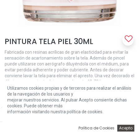
PINTURA TELA PIEL 30ML
Fabricada con resinas acrílicas de gran elasticidad para evitar la
sensación de acartonamiento sobre la tela. Además de pincel
puede utilizarse con aerógrafo diluyéndola con el médium, para
evitar perdida adherente y poder cubriente. Antes de decorar
conviene lavar la tela para eliminar el apresto. Una vez decorado el
dibujo es conveniente dejar secar durante 48-72 horas para que
quede la pintura totalmente seca y poder lavar la prenda. La
Utilizamos cookies propias y de terceros para realizar el análisis
pintura para tela Amelie es altamente resistente al lavado a mano
de la navegación de los usuarios y
o máquina.
mejorar nuestros servicios. Al pulsar Acepto consiente dichas
cookies. Puede obtener más
3,24
€
información visitando nuestra política de cookies.
Price:
Add to Cart
3,24
€
0
Política de Cookies
Acepto
Inicio
Búsqueda
Wishlist
Account