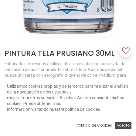
PINTURA TELA PRUSIANO 30ML
Fabricada con resinas acrílicas de gran elasticidad para evitar la
sensación de acartonamiento sobre la tela. Además de pincel
puede utilizarse con aerógrafo diluyéndola con el médium, para
evitar perdida adherente y poder cubriente. Antes de decorar
Utilizamos cookies propias y de terceros para realizar el análisis
conviene lavar la tela para eliminar el apresto. Una vez decorado el
de la navegación de los usuarios y
dibujo es conveniente dejar secar durante 48-72 horas para que
mejorar nuestros servicios. Al pulsar Acepto consiente dichas
quede la pintura totalmente seca y poder lavar la prenda. La
cookies. Puede obtener más
pintura para tela Amelie es altamente resistente al lavado a mano
información visitando nuestra política de cookies.
Price:
o máquina.
Add to Cart
3,24
€
3,24
€
0
Política de Cookies
Acepto
Inicio
Búsqueda
Wishlist
Account