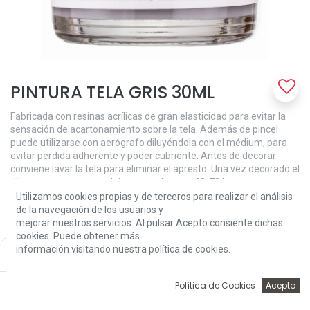
PINTURA TELA GRIS 30ML
Fabricada con resinas acrílicas de gran elasticidad para evitar la
sensación de acartonamiento sobre la tela. Además de pincel
puede utilizarse con aerógrafo diluyéndola con el médium, para
evitar perdida adherente y poder cubriente. Antes de decorar
conviene lavar la tela para eliminar el apresto. Una vez decorado el
dibujo es conveniente dejar secar durante 48-72 horas para que
quede la pintura totalmente seca y poder lavar la prenda. La
Utilizamos cookies propias y de terceros para realizar el análisis
pintura para tela Amelie es altamente resistente al lavado a mano
de la navegación de los usuarios y
o máquina.
mejorar nuestros servicios. Al pulsar Acepto consiente dichas
cookies. Puede obtener más
3,24
€
información visitando nuestra política de cookies.
Price:
Add to Cart
3,24
€
0
Política de Cookies
Acepto
Inicio
Búsqueda
Wishlist
Account