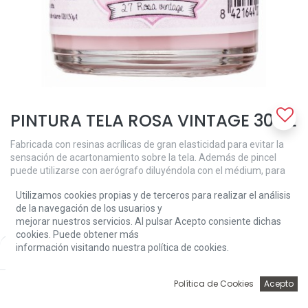
PINTURA TELA ROSA VINTAGE 30ML
Fabricada con resinas acrílicas de gran elasticidad para evitar la
sensación de acartonamiento sobre la tela. Además de pincel
puede utilizarse con aerógrafo diluyéndola con el médium, para
evitar perdida adherente y poder cubriente. Antes de decorar
Utilizamos cookies propias y de terceros para realizar el análisis
conviene lavar la tela para eliminar el apresto. Una vez decorado el
de la navegación de los usuarios y
dibujo es conveniente dejar secar durante 48-72 horas para que
mejorar nuestros servicios. Al pulsar Acepto consiente dichas
quede la pintura totalmente seca y poder lavar la prenda. La
cookies. Puede obtener más
pintura para tela Amelie es altamente resistente al lavado a mano
información visitando nuestra política de cookies.
Price:
o máquina.
Add to Cart
3,24
€
3,24
€
0
Política de Cookies
Acepto
Inicio
Búsqueda
Wishlist
Account