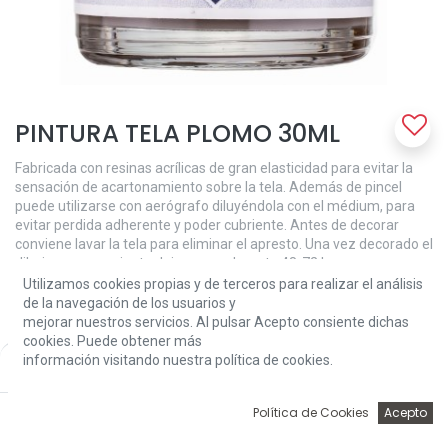
PINTURA TELA PLOMO 30ML
Fabricada con resinas acrílicas de gran elasticidad para evitar la
sensación de acartonamiento sobre la tela. Además de pincel
puede utilizarse con aerógrafo diluyéndola con el médium, para
evitar perdida adherente y poder cubriente. Antes de decorar
conviene lavar la tela para eliminar el apresto. Una vez decorado el
dibujo es conveniente dejar secar durante 48-72 horas para que
quede la pintura totalmente seca y poder lavar la prenda. La
Utilizamos cookies propias y de terceros para realizar el análisis
pintura para tela Amelie es altamente resistente al lavado a mano
de la navegación de los usuarios y
o máquina.
mejorar nuestros servicios. Al pulsar Acepto consiente dichas
cookies. Puede obtener más
3,24
€
información visitando nuestra política de cookies.
Price:
Add to Cart
3,24
€
0
Política de Cookies
Acepto
Inicio
Búsqueda
Wishlist
Account