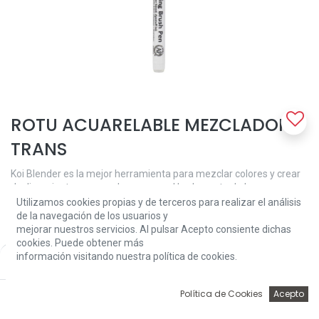
ROTU ACUARELABLE MEZCLADOR
TRANS
Koi Blender es la mejor herramienta para mezclar colores y crear
deslizamientos que se desvanecen. Use la punta de los
rotuladores para colorear para poner colores en una paleta de
Utilizamos cookies propias y de terceros para realizar el análisis
plástico. La tinta no se secará, por lo que puede absorber los
de la navegación de los usuarios y
colores con el Koi Blender. Usa el Koi Blender como pincel tomando
mejorar nuestros servicios. Al pulsar Acepto consiente dichas
un poco de color de la paleta y poniéndolo en el papel. Comience
cookies. Puede obtener más
donde desee los colores más oscuros y continúe hasta obtener el
información visitando nuestra política de cookies.
Price:
Add to Cart
2,68
€
efecto deseado. Otro efecto es la combinación de colores con el
Koi Blender. Simplemente presione la punta de uno o más
0
Política de Cookies
Acepto
rotuladores para colorear contra la punta de la licuadora Koi y
Inicio
Búsqueda
Wishlist
Account
absorberá y mezclará los colores. Para limpiar la punta, sigue