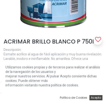
ACRIMAR BRILLO BLANCO P 750ML
Descripción:
Esmalte acrílico al agua de fácil aplicación y muy buena nivelación.
Lavable, inodoro e ininflamable. No amarillea. Ofrece una
extraordinaria dureza y resistencia al roce.
Utilizamos cookies propias y de terceros para realizar el análisis
de la navegación de los usuarios y
Aplicación:
mejorar nuestros servicios. Al pulsar Acepto consiente dichas
Brocha, rodillo o pistola. Aplicable tanto en interiores como
cookies. Puede obtener más
exteriores. Muy adecuado para la decoración y protección de
información visitando nuestra política de cookies.
Price:
superficies de hierro, madera, yeso, etc., tales como puertas, sillas,
Add to Cart
15,43
€
mesas, ventanas, paredes, muebles, verjas, estructuras metálicas,
etc. Y por supuesto cocinas y baños.
0
Política de Cookies
Acepto
Inicio
Búsqueda
Wishlist
Account
El rendimiento práctico (real), dependerá del espesor de la